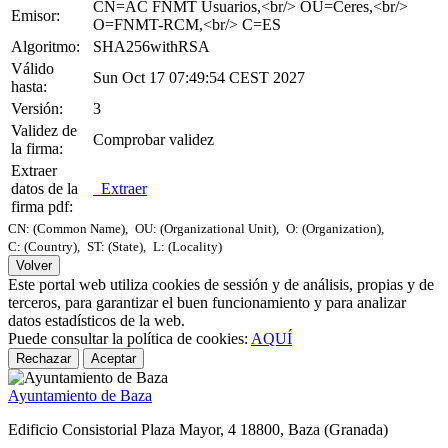
CN=AC FNMT Usuarios,<br/> OU=Ceres,<br/>
Emisor:
O=FNMT-RCM,<br/> C=ES
Algoritmo:
SHA256withRSA
Válido
Sun Oct 17 07:49:54 CEST 2027
hasta:
Versión:
3
Validez de
Comprobar validez
la firma:
Extraer
datos de la
Extraer
firma pdf:
CN: (Common Name),
OU: (Organizational Unit),
O: (Organization),
C: (Country),
ST: (State),
L: (Locality)
Volver
Este portal web utiliza cookies de sessión y de análisis, propias y de
terceros, para garantizar el buen funcionamiento y para analizar
datos estadísticos de la web.
Puede consultar la política de cookies:
AQUÍ
Rechazar
Aceptar
Ayuntamiento de Baza
Edificio Consistorial Plaza Mayor, 4 18800, Baza (Granada)