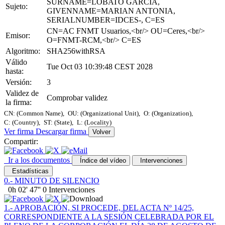
SURNAME=LOBATO GARCIA,
Sujeto:
GIVENNAME=MARIAN ANTONIA,
SERIALNUMBER=IDCES-, C=ES
CN=AC FNMT Usuarios,<br/> OU=Ceres,<br/>
Emisor:
O=FNMT-RCM,<br/> C=ES
Algoritmo:
SHA256withRSA
Válido
Tue Oct 03 10:39:48 CEST 2028
hasta:
Versión:
3
Validez de
Comprobar validez
la firma:
CN: (Common Name),
OU: (Organizational Unit),
O: (Organization),
C: (Country),
ST: (State),
L: (Locality)
Ver firma
Descargar firma
Volver
Compartir:
Ir a los documentos
Índice del vídeo
Intervenciones
Estadísticas
0.- MINUTO DE SILENCIO
0h 02' 47''
0 Intervenciones
1.- APROBACIÓN, SI PROCEDE, DEL ACTA Nº 14/25,
CORRESPONDIENTE A LA SESIÓN CELEBRADA POR EL