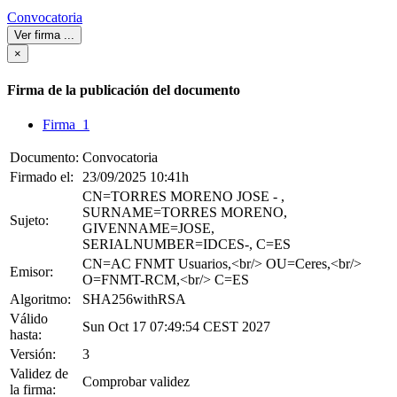
Convocatoria
Ver firma
...
×
Firma de la publicación del documento
Firma 1
Documento:
Convocatoria
Firmado el:
23/09/2025 10:41h
CN=TORRES MORENO JOSE - ,
SURNAME=TORRES MORENO,
Sujeto:
GIVENNAME=JOSE,
SERIALNUMBER=IDCES-, C=ES
CN=AC FNMT Usuarios,<br/> OU=Ceres,<br/>
Emisor:
O=FNMT-RCM,<br/> C=ES
Algoritmo:
SHA256withRSA
Válido
Sun Oct 17 07:49:54 CEST 2027
hasta:
Versión:
3
Validez de
Comprobar validez
la firma: