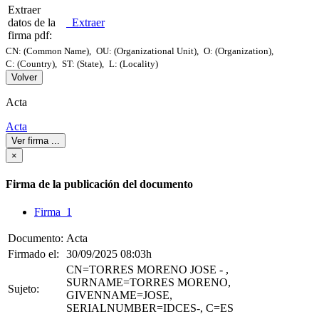
Extraer
datos de la
Extraer
firma pdf:
CN: (Common Name),
OU: (Organizational Unit),
O: (Organization),
C: (Country),
ST: (State),
L: (Locality)
Volver
Acta
Acta
Ver firma
...
×
Firma de la publicación del documento
Firma 1
Documento:
Acta
Firmado el:
30/09/2025 08:03h
CN=TORRES MORENO JOSE - ,
SURNAME=TORRES MORENO,
Sujeto:
GIVENNAME=JOSE,
SERIALNUMBER=IDCES-, C=ES