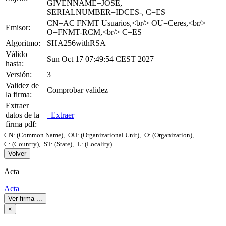
GIVENNAME=JOSE,
SERIALNUMBER=IDCES-, C=ES
CN=AC FNMT Usuarios,<br/> OU=Ceres,<br/>
Emisor:
O=FNMT-RCM,<br/> C=ES
Algoritmo:
SHA256withRSA
Válido
Sun Oct 17 07:49:54 CEST 2027
hasta:
Versión:
3
Validez de
Comprobar validez
la firma:
Extraer
datos de la
Extraer
firma pdf:
CN: (Common Name),
OU: (Organizational Unit),
O: (Organization),
C: (Country),
ST: (State),
L: (Locality)
Volver
Acta
Acta
Ver firma
...
×