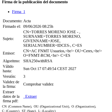
Firma de la publicación del documento
Firma 1
Documento:
Acta
Firmado el:
09/06/2026 08:25h
CN=TORRES MORENO JOSE - ,
SURNAME=TORRES MORENO,
Sujeto:
GIVENNAME=JOSE,
SERIALNUMBER=IDCES-, C=ES
CN=AC FNMT Usuarios,<br/> OU=Ceres,<br/>
Emisor:
O=FNMT-RCM,<br/> C=ES
Algoritmo:
SHA256withRSA
Válido
Sun Oct 17 07:49:54 CEST 2027
hasta:
Versión:
3
Validez de
Comprobar validez
la firma:
Extraer
datos de la
Extraer
firma pdf:
CN: (Common Name),
OU: (Organizational Unit),
O: (Organization),
C: (Country),
ST: (State),
L: (Locality)