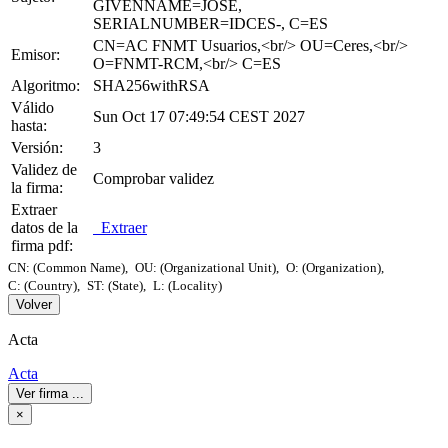
GIVENNAME=JOSE,
SERIALNUMBER=IDCES-, C=ES
CN=AC FNMT Usuarios,<br/> OU=Ceres,<br/>
Emisor:
O=FNMT-RCM,<br/> C=ES
Algoritmo:
SHA256withRSA
Válido
Sun Oct 17 07:49:54 CEST 2027
hasta:
Versión:
3
Validez de
Comprobar validez
la firma:
Extraer
datos de la
Extraer
firma pdf:
CN: (Common Name),
OU: (Organizational Unit),
O: (Organization),
C: (Country),
ST: (State),
L: (Locality)
Volver
Acta
Acta
Ver firma
...
×