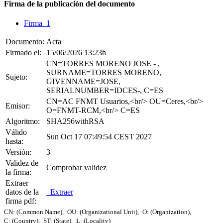
Firma de la publicación del documento
Firma 1
Documento:
Acta
Firmado el:
15/06/2026 13:23h
CN=TORRES MORENO JOSE - ,
SURNAME=TORRES MORENO,
Sujeto:
GIVENNAME=JOSE,
SERIALNUMBER=IDCES-, C=ES
CN=AC FNMT Usuarios,<br/> OU=Ceres,<br/>
Emisor:
O=FNMT-RCM,<br/> C=ES
Algoritmo:
SHA256withRSA
Válido
Sun Oct 17 07:49:54 CEST 2027
hasta:
Versión:
3
Validez de
Comprobar validez
la firma:
Extraer
datos de la
Extraer
firma pdf:
CN: (Common Name),
OU: (Organizational Unit),
O: (Organization),
C: (Country),
ST: (State),
L: (Locality)